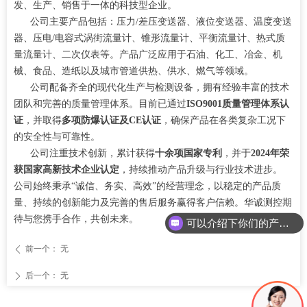
发、生产、销售于一体的科技型企业。
公司主要产品包括：压力/差压变送器、液位变送器、温度变送
器、压电/电容式涡街流量计、锥形流量计、平衡流量计、热式质
量流量计、二次仪表等。产品广泛应用于石油、化工、冶金、机
械、食品、造纸以及城市管道供热、供水、燃气等领域。
公司配备齐全的现代化生产与检测设备，拥有经验丰富的技术
团队和完善的质量管理体系。目前已通过
ISO9001质量管理体系认
证
，并取得
多项防爆认证及CE认证
，确保产品在各类复杂工况下
的安全性与可靠性。
公司注重技术创新，累计获得
十余项国家专利
，并于
2024年荣
获国家高新技术企业认定
，持续推动产品升级与行业技术进步。
公司始终秉承“诚信、务实、高效”的经营理念，以稳定的产品质
量、持续的创新能力及完善的售后服务赢得客户信赖。华诚测控期
待与您携手合作，共创未来。
可以介绍下你们的产品么
前一个：
无
ꄴ
后一个：
无
ꄲ