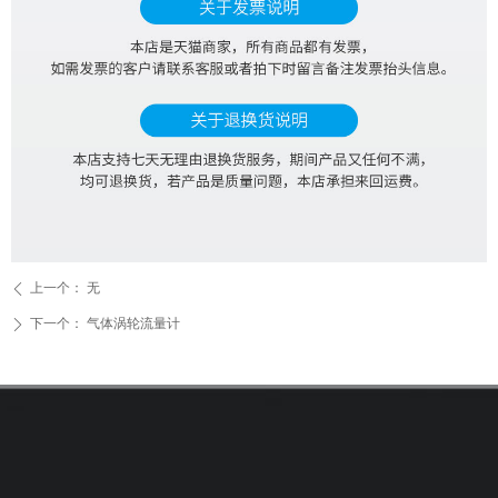
上一个：
无
ꄴ
下一个：
气体涡轮流量计
ꄲ