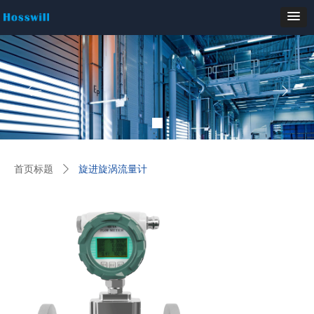
ꂃ
ꁹ
首页标题
ꄲ
旋进旋涡流量计